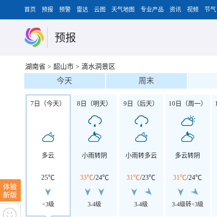
首页
预报
预警
雷达
云图
天气地图
专业产品
资讯
视频
节气
预报
湖南省
>
韶山市
>
滴水洞景区
今天
周末
7日（今天）
8日（明天）
9日（后天）
10日（周一）
多云
小雨转阴
小雨转多云
多云转阴
25℃
33℃
/
24℃
31℃
/
23℃
31℃
/
24℃
<3级
3-4级
3-4级
3-4级转<3级