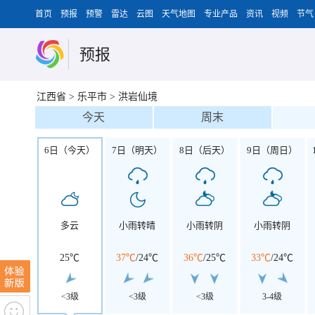
首页
预报
预警
雷达
云图
天气地图
专业产品
资讯
视频
节气
预报
江西省
>
乐平市
>
洪岩仙境
今天
周末
6日（今天）
7日（明天）
8日（后天）
9日（周日）
多云
小雨转晴
小雨转阴
小雨转阴
25℃
37℃
/
24℃
36℃
/
25℃
33℃
/
24℃
<3级
<3级
<3级
3-4级