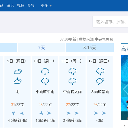
品
资讯
视频
节气
更多
07:30更新
|
数据来源 中央气象台
7天
8-15天
高
）
9日（周日）
10日（周一）
11日（周二）
12日（周三）
阴
小雨转中雨
中雨转大雨
大雨转暴雨
31
/
23℃
28
/
22℃
27
/
22℃
26
/
22℃
4-5级转3-4级
4-5级转3-4级
3-4级转<3级
<3级