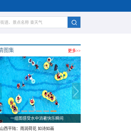
清图集
更多>>
一组图感受水中消暑快乐瞬间
山西平陆：雨润荷花 如诗如画