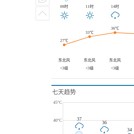
08时
11时
14时
36℃
33℃
27℃
东北风
东北风
东北风
<3级
<3级
<3级
七天趋势
45°C
37
40°C
36
34