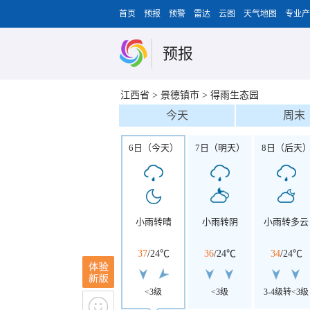
首页
预报
预警
雷达
云图
天气地图
专业产
预报
江西省
>
景德镇市
>
得雨生态园
今天
周末
6日（今天）
7日（明天）
8日（后天
小雨转晴
小雨转阴
小雨转多云
37
/
24℃
36
/
24℃
34
/
24℃
<3级
<3级
3-4级转<3级