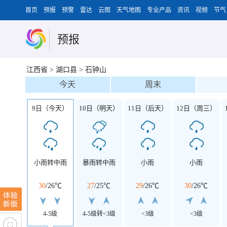
首页
预报
预警
雷达
云图
天气地图
专业产品
资讯
视频
节气
预报
江西省
>
湖口县
>
石钟山
今天
周末
9日（今天）
10日（明天）
11日（后天）
12日（周三）
小雨转中雨
暴雨转中雨
小雨
小雨
30
/
26℃
27
/
25℃
29
/
26℃
30
/
26℃
4-5级
4-5级转<3级
<3级
<3级