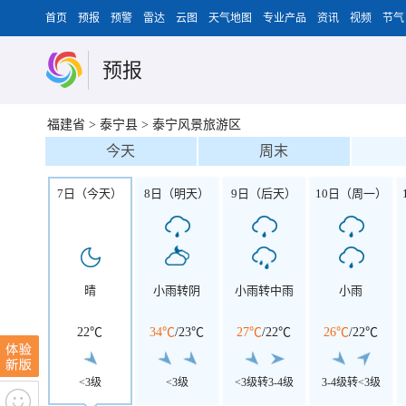
首页
预报
预警
雷达
云图
天气地图
专业产品
资讯
视频
节气
预报
福建省
>
泰宁县
>
泰宁风景旅游区
今天
周末
7日（今天）
8日（明天）
9日（后天）
10日（周一）
晴
小雨转阴
小雨转中雨
小雨
22℃
34℃
/
23℃
27℃
/
22℃
26℃
/
22℃
<3级
<3级
<3级转3-4级
3-4级转<3级