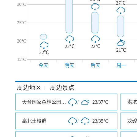
27℃
30°C
25°C
20°C
22℃
22℃
21℃
22℃
15°C
今天
明天
后天
周一
周边地区
周边景点
|
天台国家森林公园水上茶乡九鹏溪
/
23/37°C
洪坑
高北土楼群
/
23/35°C
龙硿