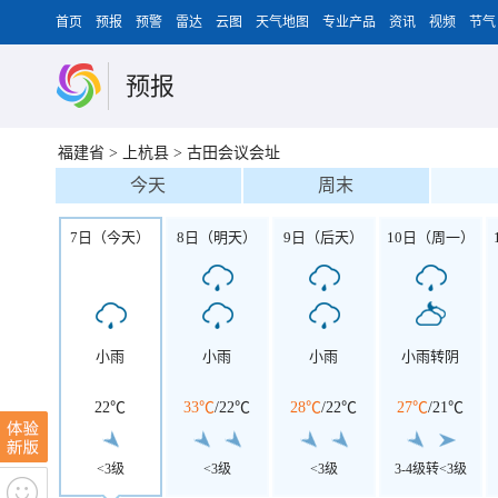
首页
预报
预警
雷达
云图
天气地图
专业产品
资讯
视频
节气
预报
福建省
>
上杭县
>
古田会议会址
今天
周末
7日（今天）
8日（明天）
9日（后天）
10日（周一）
小雨
小雨
小雨
小雨转阴
22℃
33℃
/
22℃
28℃
/
22℃
27℃
/
21℃
<3级
<3级
<3级
3-4级转<3级