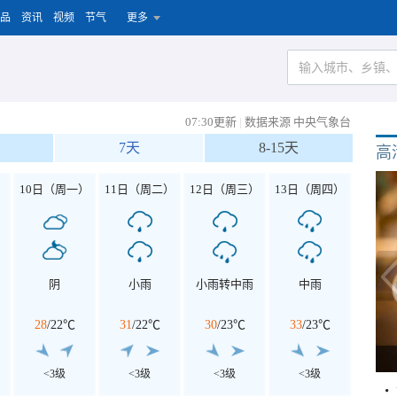
品
资讯
视频
节气
更多
07:30更新
|
数据来源 中央气象台
7天
8-15天
高
）
10日（周一）
11日（周二）
12日（周三）
13日（周四）
阴
小雨
小雨转中雨
中雨
28
/
22℃
31
/
22℃
30
/
23℃
33
/
23℃
<3级
<3级
<3级
<3级