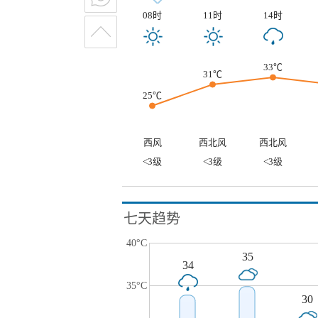
08时
11时
14时
33℃
31℃
25℃
西风
西北风
西北风
<3级
<3级
<3级
七天趋势
40°C
35
34
35°C
30