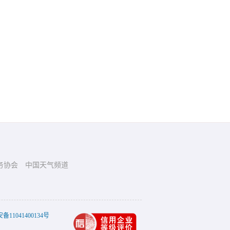
务协会
中国天气频道
11041400134号