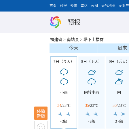
首页
预报
预警
雷达
云图
天气地图
专业产
预报
福建省
>
南靖县
>
塔下土楼群
今天
周末
7日（今天）
8日（明天）
9日（后天
小雨
阴转小雨
阴
34
/
23℃
35
/
23℃
30
/
23℃
<3级
<3级
3-4级