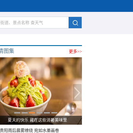
清图集
更多>>
夏天的快乐 藏在这些消暑美味里
贵阳雨后晨雾缭绕 宛如水墨画卷