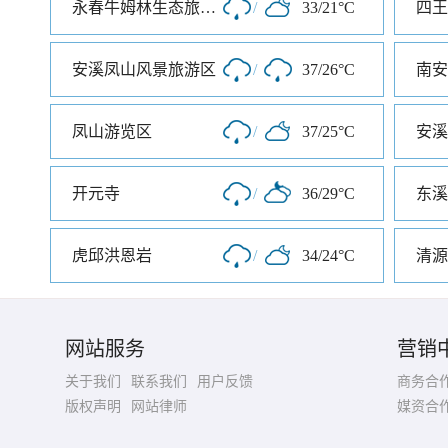
永春牛姆林生态旅游区
/
33/21°C
四王
安溪凤山风景旅游区
/
37/26°C
凤山游览区
/
37/25°C
安溪
开元寺
/
36/29°C
东溪
虎邱洪恩岩
/
34/24°C
清源
网站服务
营销
关于我们
联系我们
用户反馈
商务合
版权声明
网站律师
媒资合