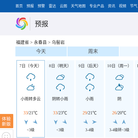
首页
预报
预警
雷达
云图
天气地图
专业产品
资讯
视频
节气
预报
福建省
>
永春县
>
乌髻岩
今天
周末
7日（今天）
8日（明天）
9日（后天）
10日（周一）
小雨转多云
阴转小雨
小雨
阴
33
/
21℃
33
/
23℃
29
/
21℃
26
/
20℃
<3级
<3级
3-4级
3-4级转<3级