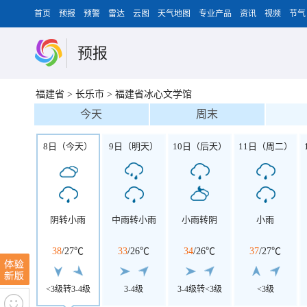
首页
预报
预警
雷达
云图
天气地图
专业产品
资讯
视频
节气
预报
福建省
>
长乐市
>
福建省冰心文学馆
今天
周末
8日（今天）
9日（明天）
10日（后天）
11日（周二）
阴转小雨
中雨转小雨
小雨转阴
小雨
38
/
27℃
33
/
26℃
34
/
26℃
37
/
27℃
<3级转3-4级
3-4级
3-4级转<3级
<3级