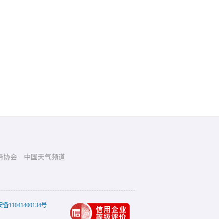
务协会
中国天气频道
11041400134号