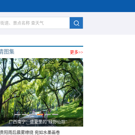
清图集
更多>>
广西南宁：盛夏里的“绿野仙踪”
贵阳雨后晨雾缭绕 宛如水墨画卷