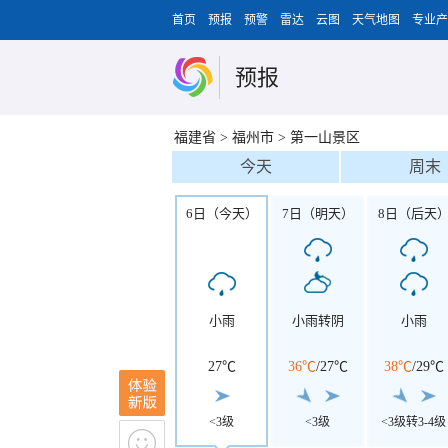
首页
预报
预警
雷达
云图
天气地图
专业产
预报
福建省
>
福州市
>
第一山景区
今天
周末
6日（今天）
7日（明天）
8日（后天
小雨
小雨转阴
小雨
27℃
36℃
/
27℃
38℃
/
29℃
<3级
<3级
<3级转3-4级