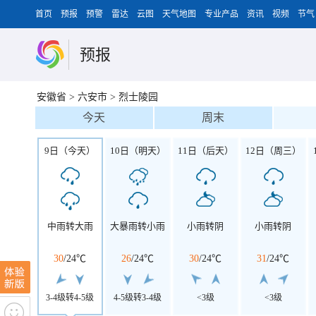
首页
预报
预警
雷达
云图
天气地图
专业产品
资讯
视频
节气
预报
安徽省
>
六安市
>
烈士陵园
今天
周末
9日（今天）
10日（明天）
11日（后天）
12日（周三）
中雨转大雨
大暴雨转小雨
小雨转阴
小雨转阴
30
/
24℃
26
/
24℃
30
/
24℃
31
/
24℃
3-4级转4-5级
4-5级转3-4级
<3级
<3级