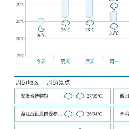
30°C
25°C
26℃
26℃
25℃
26℃
20°C
15°C
今天
明天
后天
周一
周边地区
周边景点
|
安徽省博物馆
/
27/35°C
徽园
渡江战役总前委参谋处旧址
/
26/34°C
李鸿