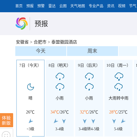
首页
预报
预警
雷达
云图
天气地图
专业产品
资讯
视频
节气
预报
安徽省
>
合肥市
>
泰盟徽园酒店
今天
周末
7日（今天）
8日（明天）
9日（后天）
10日（周一）
晴
小雨
小雨
大雨转中雨
26℃
34℃
/
26℃
32℃
/
26℃
28℃
/
25℃
<3级
3-4级
3-4级转4-5级
5-6级