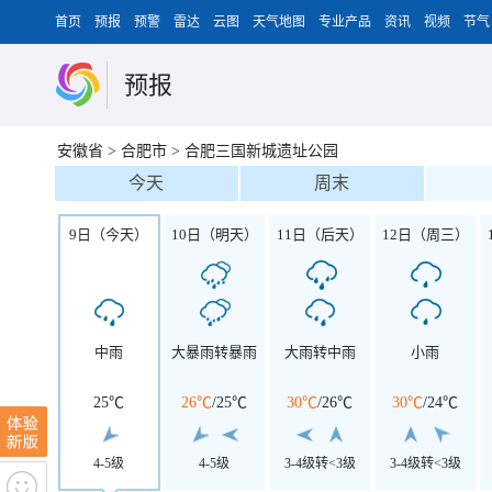
首页
预报
预警
雷达
云图
天气地图
专业产品
资讯
视频
节气
预报
安徽省
>
合肥市
>
合肥三国新城遗址公园
今天
周末
9日（今天）
10日（明天）
11日（后天）
12日（周三）
中雨
大暴雨转暴雨
大雨转中雨
小雨
25℃
26℃
/
25℃
30℃
/
26℃
30℃
/
24℃
4-5级
4-5级
3-4级转<3级
3-4级转<3级