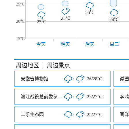
25°C
26℃
25℃
24℃
20°C
25℃
15°C
今天
明天
后天
周三
周边地区
周边景点
|
安徽省博物馆
/
26/28°C
徽园
渡江战役总前委参谋处旧址
/
25/27°C
李鸿
丰乐生态园
/
25/27°C
喜洋