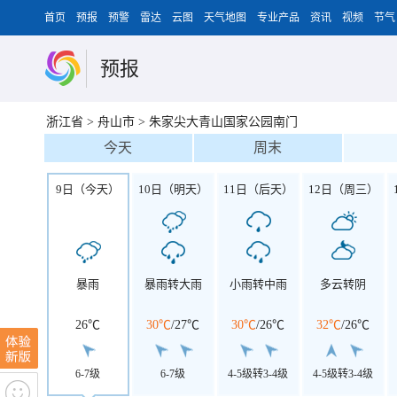
首页
预报
预警
雷达
云图
天气地图
专业产品
资讯
视频
节气
预报
浙江省
>
舟山市
>
朱家尖大青山国家公园南门
今天
周末
9日（今天）
10日（明天）
11日（后天）
12日（周三）
暴雨
暴雨转大雨
小雨转中雨
多云转阴
26℃
30℃
/
27℃
30℃
/
26℃
32℃
/
26℃
6-7级
6-7级
4-5级转3-4级
4-5级转3-4级