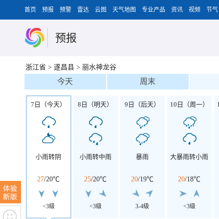
首页
预报
预警
雷达
云图
天气地图
专业产品
资讯
视频
节气
预报
浙江省
>
遂昌县
>
丽水神龙谷
今天
周末
7日（今天）
8日（明天）
9日（后天）
10日（周一）
小雨转阴
小雨转中雨
暴雨
大暴雨转小雨
27
/
20℃
25
/
20℃
20
/
19℃
20
/
18℃
<3级
<3级
3-4级
<3级