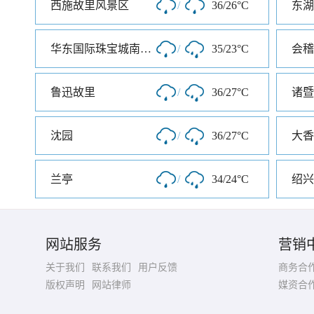
西施故里风景区
/
36/26°C
东湖
华东国际珠宝城南大门
/
35/23°C
会稽
鲁迅故里
/
36/27°C
诸暨
沈园
/
36/27°C
兰亭
/
34/24°C
绍兴
网站服务
营销
关于我们
联系我们
用户反馈
商务合
版权声明
网站律师
媒资合