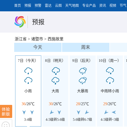
首页
预报
预警
雷达
云图
天气地图
专业产品
资讯
视频
节气
预报
浙江省
>
诸暨市
>
西施故里
今天
周末
7日（今天）
8日（明天）
9日（后天）
10日（周一）
小雨
大雨
大暴雨
中雨转小雨
36
/
26℃
30
/
26℃
28
/
25℃
29
/
26℃
3-4级
4-5级转5-6级
5-6级转6-7级
4-5级转<3级