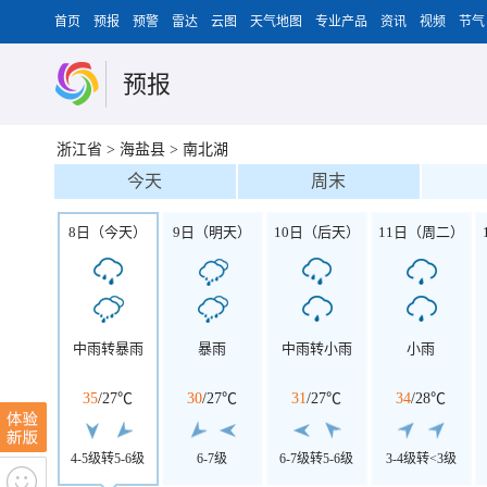
首页
预报
预警
雷达
云图
天气地图
专业产品
资讯
视频
节气
预报
浙江省
>
海盐县
>
南北湖
今天
周末
8日（今天）
9日（明天）
10日（后天）
11日（周二）
中雨转暴雨
暴雨
中雨转小雨
小雨
35
/
27℃
30
/
27℃
31
/
27℃
34
/
28℃
4-5级转5-6级
6-7级
6-7级转5-6级
3-4级转<3级