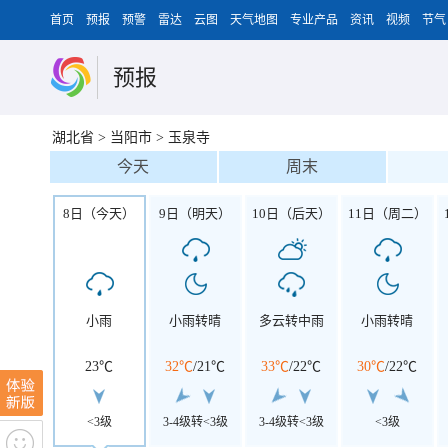
首页
预报
预警
雷达
云图
天气地图
专业产品
资讯
视频
节气
预报
湖北省
>
当阳市
>
玉泉寺
今天
周末
8日（今天）
9日（明天）
10日（后天）
11日（周二）
小雨
小雨转晴
多云转中雨
小雨转晴
23℃
32℃
/
21℃
33℃
/
22℃
30℃
/
22℃
<3级
3-4级转<3级
3-4级转<3级
<3级