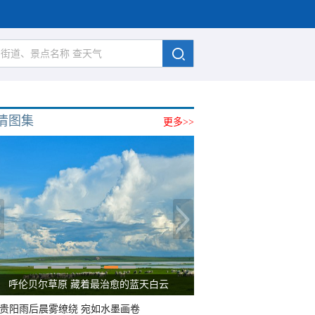
清图集
更多>>
呼伦贝尔草原 藏着最治愈的蓝天白云
贵阳雨后晨雾缭绕 宛如水墨画卷