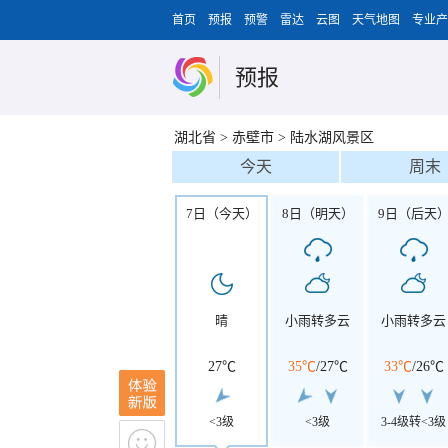
首页
预报
预警
雷达
云图
天气地图
专业产
预报
湖北省
>
赤壁市
>
陆水湖风景区
今天
周末
7日（今天）
8日（明天）
9日（后天
晴
小雨转多云
小雨转多云
27℃
35℃
/
27℃
33℃
/
26℃
<3级
<3级
3-4级转<3级