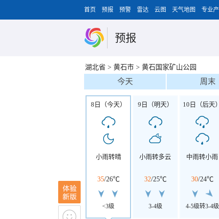
首页
预报
预警
雷达
云图
天气地图
专业产
预报
湖北省
>
黄石市
>
黄石国家矿山公园
今天
周末
8日（今天）
9日（明天）
10日（后天
小雨转晴
小雨转多云
中雨转小雨
35
/
26℃
32
/
25℃
30
/
24℃
<3级
3-4级
4-5级转3-4级