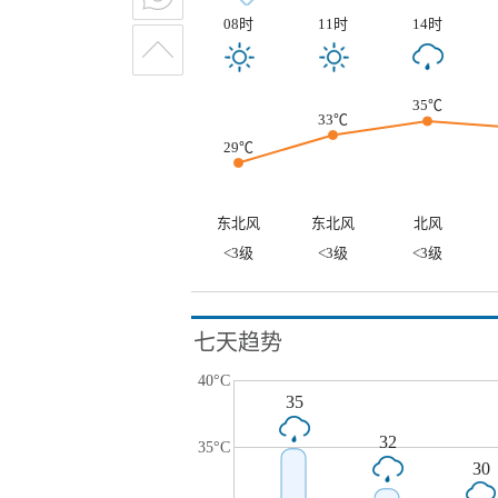
08时
11时
14时
35℃
33℃
29℃
东北风
东北风
北风
<3级
<3级
<3级
七天趋势
40°C
35
32
35°C
30