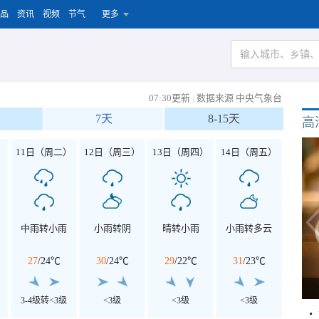
品
资讯
视频
节气
更多
07:30更新
|
数据来源 中央气象台
7天
8-15天
高
）
11日（周二）
12日（周三）
13日（周四）
14日（周五）
中雨转小雨
小雨转阴
晴转小雨
小雨转多云
27
/
24℃
30
/
24℃
29
/
22℃
31
/
23℃
3-4级转<3级
<3级
<3级
<3级