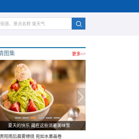
清图集
更多>>
夏天的快乐 藏在这些消暑美味里
贵阳雨后晨雾缭绕 宛如水墨画卷