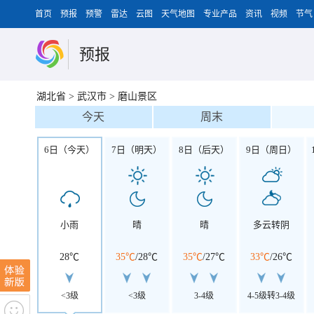
首页
预报
预警
雷达
云图
天气地图
专业产品
资讯
视频
节气
预报
湖北省
>
武汉市
>
磨山景区
今天
周末
6日（今天）
7日（明天）
8日（后天）
9日（周日）
小雨
晴
晴
多云转阴
28℃
35℃
/
28℃
35℃
/
27℃
33℃
/
26℃
<3级
<3级
3-4级
4-5级转3-4级