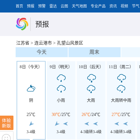
首页
预报
预警
雷达
云图
天气地图
专业产品
资讯
视频
节气
预报
江苏省
>
连云港市
>
孔望山风景区
今天
周末
8日（今天）
9日（明天）
10日（后天）
11日（周二）
阴
小雨
大雨
大雨转中雨
25℃
30℃
/
25℃
26℃
/
24℃
27℃
/
25℃
3-4级
3-4级
4-5级转3-4级
4-5级转3-4级