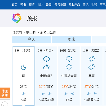
首页
预报
预警
雷达
云图
天气地图
专业产品
资讯
视频
节气
预报
江苏省
>
铜山县
>
无名山公园
今天
周末
8日（今天）
9日（明天）
10日（后天）
11日（周二）
晴
小雨转阴
中雨转大雨
暴雨
23℃
32℃
/
25℃
28℃
/
24℃
27℃
/
24℃
<3级
<3级转3-4级
4-5级
4-5级转<3级