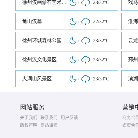
徐州汉画像石艺术馆北馆
/
23/32°C
戏马
龟山汉墓
/
22/32°C
淮海
徐州环城森林公园
/
23/32°C
云龙
徐州汉文化景区
/
23/32°C
邳州
大洞山风景区
/
23/33°C
滨湖
网站服务
营销
关于我们
联系我们
用户反馈
商务合
版权声明
网站律师
媒资合