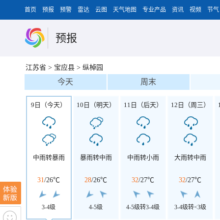
首页
预报
预警
雷达
云图
天气地图
专业产品
资讯
视频
节气
预报
江苏省
>
宝应县
>
纵棹园
今天
周末
9日（今天）
10日（明天）
11日（后天）
12日（周三）
中雨转暴雨
暴雨转中雨
中雨转小雨
大雨转中雨
31
/
26℃
28
/
26℃
32
/
27℃
32
/
27℃
3-4级
4-5级
4-5级转3-4级
3-4级转<3级