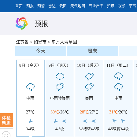
首页
预报
预警
雷达
云图
天气地图
专业产品
资讯
视频
节气
预报
江苏省
>
如皋市
>
东方大寿星园
今天
周末
8日（今天）
9日（明天）
10日（后天）
11日（周二）
中雨
小雨转暴雨
暴雨
中雨
27℃
30℃
/
26℃
28℃
/
27℃
31℃
/
26℃
3-4级
4-5级
5-6级转4-5级
4-5级转3-4级