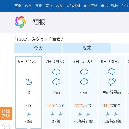
首页
预报
预警
雷达
云图
天气地图
专业产品
资讯
视频
节气
预报
江苏省
>
海安县
>
广福禅寺
今天
周末
6日（今天）
7日（明天）
8日（后天）
9日（周日）
晴
小雨
小雨
中雨转暴雨
26℃
34℃
/
28℃
33℃
/
28℃
30℃
/
26℃
<3级
3-4级
4-5级转3-4级
4-5级转5-6级