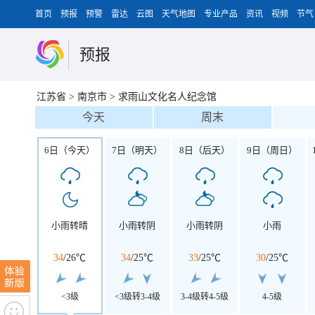
首页
预报
预警
雷达
云图
天气地图
专业产品
资讯
视频
节气
预报
江苏省
>
南京市
>
求雨山文化名人纪念馆
今天
周末
6日（今天）
7日（明天）
8日（后天）
9日（周日）
小雨转晴
小雨转阴
小雨转阴
小雨
34
/
26℃
34
/
25℃
33
/
25℃
30
/
25℃
<3级
<3级转3-4级
3-4级转4-5级
4-5级