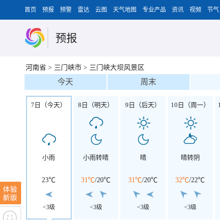
首页
预报
预警
雷达
云图
天气地图
专业产品
资讯
视频
节气
预报
河南省
>
三门峡市
>
三门峡大坝风景区
今天
周末
7日（今天）
8日（明天）
9日（后天）
10日（周一）
小雨
小雨转晴
晴
晴转阴
23℃
31℃
/
20℃
31℃
/
20℃
32℃
/
22℃
<3级
<3级
<3级
<3级