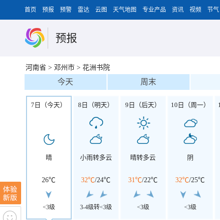
首页
预报
预警
雷达
云图
天气地图
专业产品
资讯
视频
节气
预报
河南省
>
邓州市
>
花洲书院
今天
周末
7日（今天）
8日（明天）
9日（后天）
10日（周一）
晴
小雨转多云
晴转多云
阴
26℃
32℃
/
24℃
31℃
/
22℃
32℃
/
25℃
<3级
3-4级转<3级
<3级
<3级