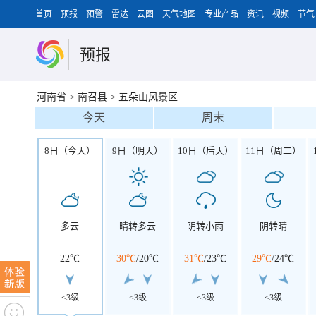
首页
预报
预警
雷达
云图
天气地图
专业产品
资讯
视频
节气
预报
河南省
>
南召县
>
五朵山风景区
今天
周末
8日（今天）
9日（明天）
10日（后天）
11日（周二）
多云
晴转多云
阴转小雨
阴转晴
22℃
30℃
/
20℃
31℃
/
23℃
29℃
/
24℃
<3级
<3级
<3级
<3级