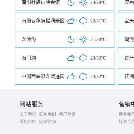
南阳社旗山陕会馆
/
24/29°C
汉画
南阳云华蝙蝠洞景区
/
22/31°C
宝天
龙潭沟
/
21/34°C
鹳河
石门湖
/
23/33°C
香严
中国西峡恐龙遗迹园
/
23/32°C
花洲
网站服务
营销
关于我们
联系我们
用户反馈
商务合
版权声明
网站律师
媒资合