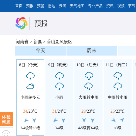
首页
预报
预警
雷达
云图
天气地图
专业产品
资讯
视频
节气
预报
河南省
>
新县
>
香山湖风景区
今天
周末
8日（今天）
9日（明天）
10日（后天）
11日（周二）
小雨转多云
小雨
大雨转中雨
中雨转小雨
34
/
23℃
31
/
24℃
29
/
23℃
26
/
23℃
3-4级转<3级
3-4级
4-5级转3-4级
<3级