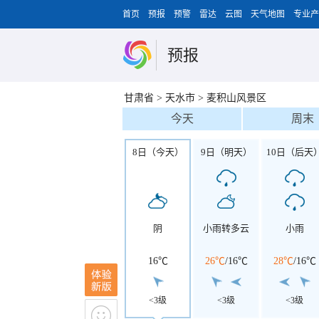
首页
预报
预警
雷达
云图
天气地图
专业产
预报
甘肃省
>
天水市
>
麦积山风景区
今天
周末
8日（今天）
9日（明天）
10日（后天
阴
小雨转多云
小雨
16℃
26℃
/
16℃
28℃
/
16℃
<3级
<3级
<3级