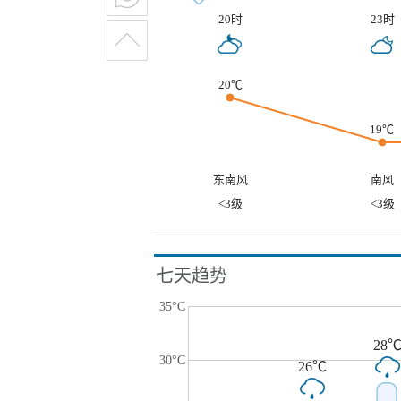
20时
23时
20℃
19℃
东南风
南风
<3级
<3级
七天趋势
35°C
28
30°C
26℃