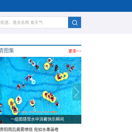
清图集
更多>>
一组图感受水中消暑快乐瞬间
贵阳雨后晨雾缭绕 宛如水墨画卷