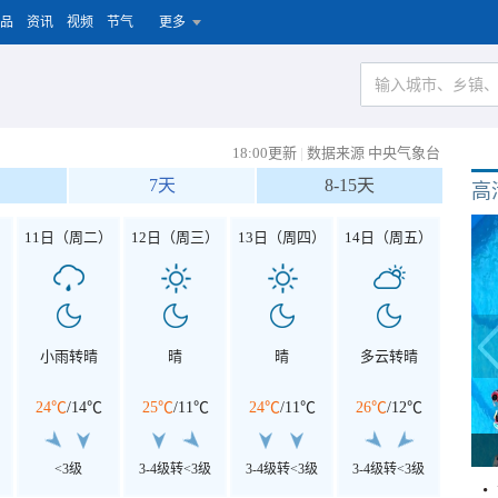
品
资讯
视频
节气
更多
18:00更新
|
数据来源 中央气象台
7天
8-15天
高
）
11日（周二）
12日（周三）
13日（周四）
14日（周五）
小雨转晴
晴
晴
多云转晴
24℃
/
14℃
25℃
/
11℃
24℃
/
11℃
26℃
/
12℃
<3级
3-4级转<3级
3-4级转<3级
3-4级转<3级