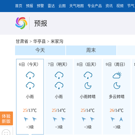
首页
预报
预警
雷达
云图
天气地图
专业产品
资讯
视频
节气
预报
甘肃省
>
华亭县
>
米家沟
今天
周末
6日（今天）
7日（明天）
8日（后天）
9日（周日）
小雨
小雨
小雨转晴
多云转晴
25
/
13℃
25
/
14℃
25
/
14℃
26
/
14℃
<3级
<3级
<3级
<3级