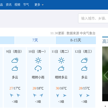
品
资讯
视频
节气
更多
11:30更新
|
数据来源 中央气象台
7天
8-15天
高
）
9日（周日）
10日（周一）
11日（周二）
12日（周三）
多云
晴转小雨
晴转多云
多云
27
/
17℃
28
/
18℃
30
/
16℃
28
/
15℃
<3级
<3级
<3级
<3级