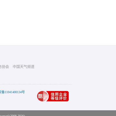
务协会
中国天气频道
11041400134号