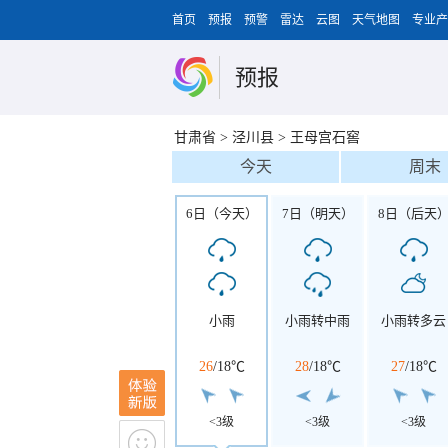
首页
预报
预警
雷达
云图
天气地图
专业产
预报
甘肃省
>
泾川县
>
王母宫石窖
今天
周末
6日（今天）
7日（明天）
8日（后天
小雨
小雨转中雨
小雨转多云
26
/
18℃
28
/
18℃
27
/
18℃
<3级
<3级
<3级