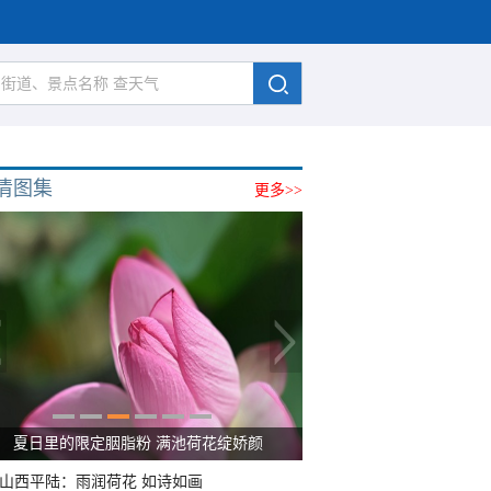
清图集
更多>>
夏日里的限定胭脂粉 满池荷花绽娇颜
山西平陆：雨润荷花 如诗如画