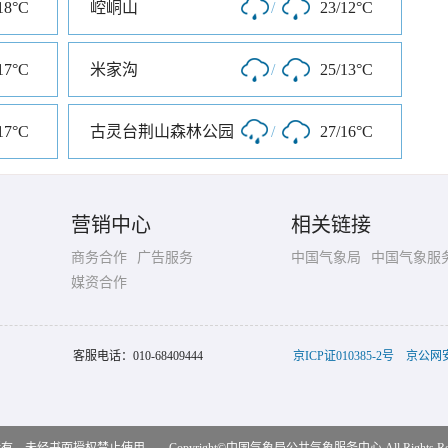
18°C
崆峒山
/
23/12°C
17°C
米家沟
/
25/13°C
17°C
古灵台荆山森林公园
/
27/16°C
营销中心
相关链接
商务合作
广告服务
中国气象局
中国气象服
媒资合作
客服电话：
010-68409444
京ICP证010385-2号
京公网安备