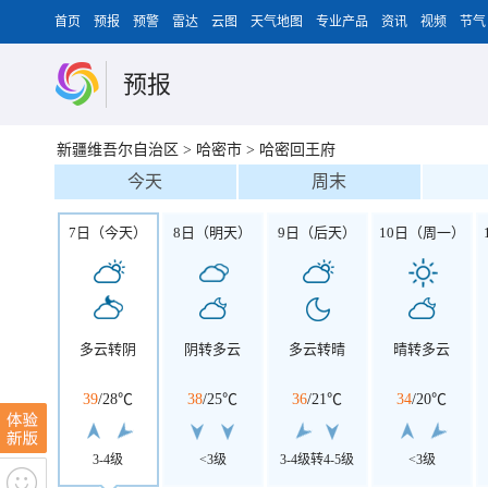
首页
预报
预警
雷达
云图
天气地图
专业产品
资讯
视频
节气
预报
新疆维吾尔自治区
>
哈密市
>
哈密回王府
今天
周末
7日（今天）
8日（明天）
9日（后天）
10日（周一）
多云转阴
阴转多云
多云转晴
晴转多云
39
/
28℃
38
/
25℃
36
/
21℃
34
/
20℃
3-4级
<3级
3-4级转4-5级
<3级