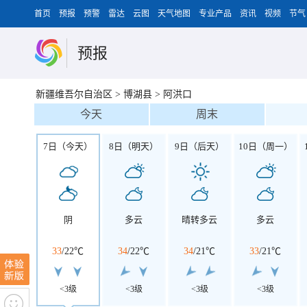
首页
预报
预警
雷达
云图
天气地图
专业产品
资讯
视频
节气
预报
新疆维吾尔自治区
>
博湖县
>
阿洪口
今天
周末
7日（今天）
8日（明天）
9日（后天）
10日（周一）
阴
多云
晴转多云
多云
33
/
22℃
34
/
22℃
34
/
21℃
33
/
21℃
<3级
<3级
<3级
<3级