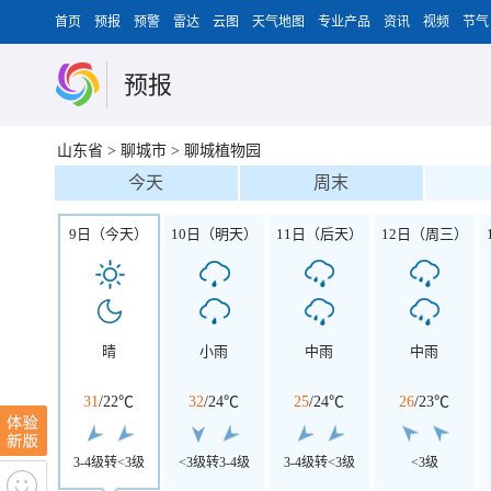
首页
预报
预警
雷达
云图
天气地图
专业产品
资讯
视频
节气
预报
山东省
>
聊城市
>
聊城植物园
今天
周末
9日（今天）
10日（明天）
11日（后天）
12日（周三）
晴
小雨
中雨
中雨
31
/
22℃
32
/
24℃
25
/
24℃
26
/
23℃
3-4级转<3级
<3级转3-4级
3-4级转<3级
<3级