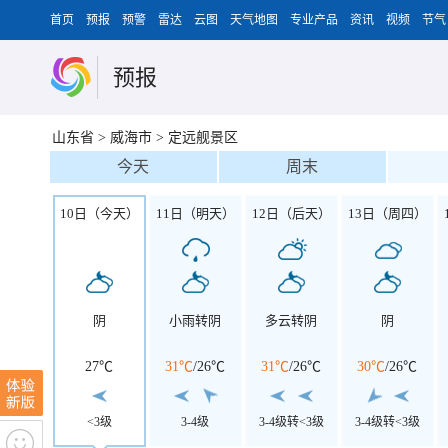
首页
预报
预警
雷达
云图
天气地图
专业产品
资讯
视频
节气
预报
山东省
>
威海市
>
定远舰景区
今天
周末
10日（今天）
11日（明天）
12日（后天）
13日（周四）
阴
小雨转阴
多云转阴
阴
27℃
31℃
/
26℃
31℃
/
26℃
30℃
/
26℃
<3级
3-4级
3-4级转<3级
3-4级转<3级