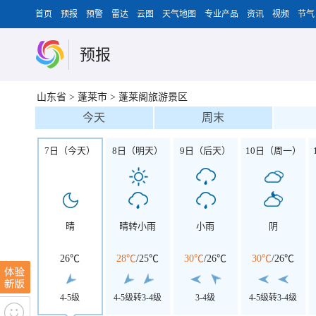
首页
预报
预警
雷达
云图
天气地图
专业产品
资讯
视频
节气
预报
山东省
>
蓬莱市
>
蓬莱阁旅游景区
今天
周末
7日（今天）
8日（明天）
9日（后天）
10日（周一）
晴
晴转小雨
小雨
阴
26℃
28℃
/
25℃
30℃
/
26℃
30℃
/
26℃
4-5级
4-5级转3-4级
3-4级
4-5级转3-4级