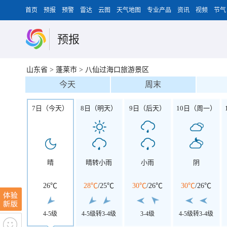
首页
预报
预警
雷达
云图
天气地图
专业产品
资讯
视频
节气
预报
山东省
>
蓬莱市
>
八仙过海口旅游景区
今天
周末
7日（今天）
8日（明天）
9日（后天）
10日（周一）
晴
晴转小雨
小雨
阴
26℃
28℃
/
25℃
30℃
/
26℃
30℃
/
26℃
4-5级
4-5级转3-4级
3-4级
4-5级转3-4级