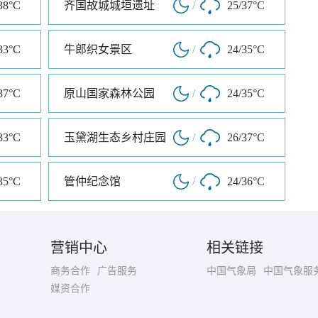
38°C
齐国故城城垣遗址
/
25/37°C
33°C
牛郎织女景区
/
24/35°C
37°C
原山国家森林公园
/
24/35°C
33°C
玉黛湖生态乡村庄园
/
26/37°C
35°C
管仲纪念馆
/
24/36°C
营销中心
相关链接
商务合作
广告服务
中国气象局
中国气象服
媒资合作