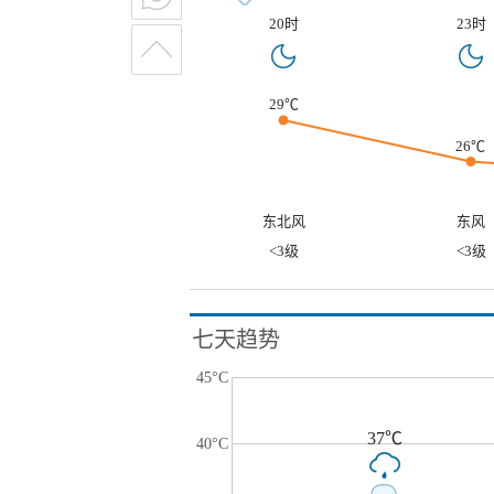
20时
23时
29℃
26℃
东北风
东风
<3级
<3级
七天趋势
45°C
37℃
40°C