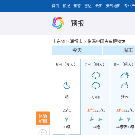
首页
预报
预警
雷达
云图
天气地图
专业产
预报
山东省
>
淄博市
>
临淄中国古车博物馆
今天
周末
6日（今天）
7日（明天）
8日（后天
晴
小雨
多云
25℃
37℃
/
25℃
30℃
/
22℃
<3级
3-4级
3-4级转<3级