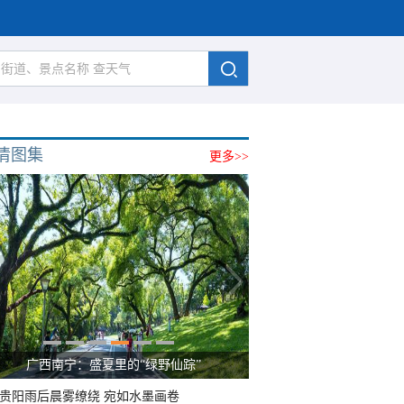
清图集
更多>>
广西南宁：盛夏里的“绿野仙踪”
贵阳雨后晨雾缭绕 宛如水墨画卷