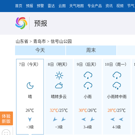
首页
预报
预警
雷达
云图
天气地图
专业产品
资讯
视频
节气
预报
山东省
>
青岛市
>
信号山公园
今天
周末
7日（今天）
8日（明天）
9日（后天）
10日（周一）
晴
晴转多云
小雨
小雨转中雨
26℃
32℃
/
25℃
30℃
/
26℃
28℃
/
25℃
<3级
<3级
3-4级
4-5级