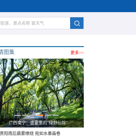
清图集
更多>>
广西南宁：盛夏里的“绿野仙踪”
贵阳雨后晨雾缭绕 宛如水墨画卷