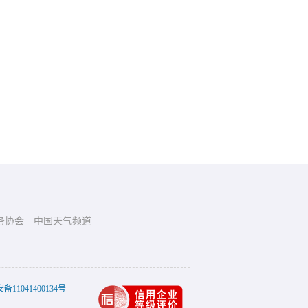
务协会
中国天气频道
11041400134号