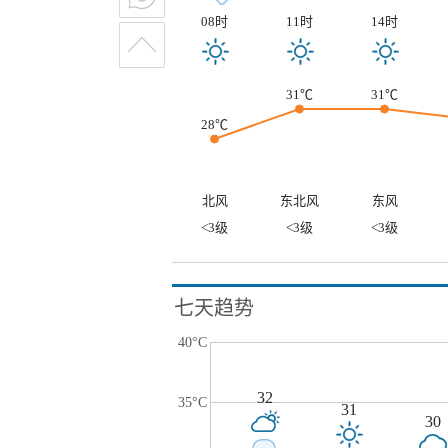
08时
11时
14时
31℃
31℃
28℃
北风
东北风
东风
<3级
<3级
<3级
七天趋势
40°C
32
35°C
31
30