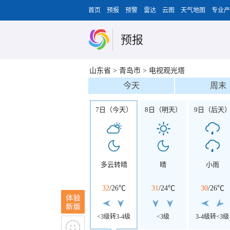
首页
预报
预警
雷达
云图
天气地图
专业产
预报
山东省
>
青岛市
>
电视观光塔
今天
周末
7日（今天）
8日（明天）
9日（后天
多云转晴
晴
小雨
32
/
26℃
31
/
24℃
30
/
26℃
<3级转3-4级
<3级
3-4级转<3级