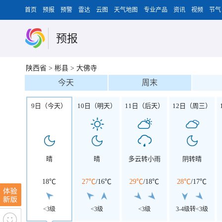
首页
预报
预警
雷达
云图
天气地图
专业产品
资讯
视频
节气
预报
陕西省
>
彬县
>
大佛寺
今天
周末
9日（今天）
10日（明天）
11日（后天）
12日（周三）
晴
晴
多云转小雨
阴转晴
18℃
27℃
/
16℃
29℃
/
18℃
28℃
/
17℃
<3级
<3级
<3级
3-4级转<3级