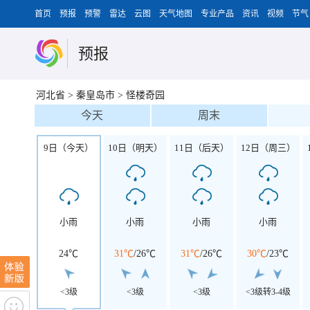
首页
预报
预警
雷达
云图
天气地图
专业产品
资讯
视频
节气
预报
河北省
>
秦皇岛市
>
怪楼奇园
今天
周末
9日（今天）
10日（明天）
11日（后天）
12日（周三）
小雨
小雨
小雨
小雨
24℃
31℃
/
26℃
31℃
/
26℃
30℃
/
23℃
<3级
<3级
<3级
<3级转3-4级