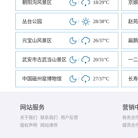
朝阳沟风景区
/
18/29°C
京娘
丛台公园
/
28/38°C
赵苑
元宝山风景区
/
26/37°C
扁鹊
武安市古武当山景区
/
20/31°C
一二
中国磁州窑博物馆
/
27/37°C
长寿
网站服务
营销
关于我们
联系我们
用户反馈
商务合
版权声明
网站律师
媒资合