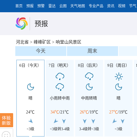
首页
预报
预警
雷达
云图
天气地图
专业产品
资讯
视频
节气
预报
河北省
>
峰峰矿区
>
响堂山风景区
今天
周末
6日（今天）
7日（明天）
8日（后天）
9日（周日）
晴
小雨转中雨
中雨转晴
晴
24℃
34℃
/
21℃
26℃
/
19℃
27℃
/
19℃
<3级
<3级转3-4级
3-4级转<3级
<3级