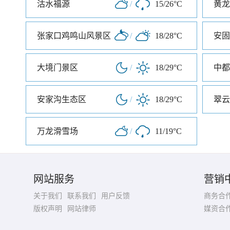
沽水福源
/
15/26°C
黄龙
张家口鸡鸣山风景区
/
18/28°C
安固
大境门景区
/
18/29°C
中都
安家沟生态区
/
18/29°C
翠云
万龙滑雪场
/
11/19°C
网站服务
营销
关于我们
联系我们
用户反馈
商务合
版权声明
网站律师
媒资合