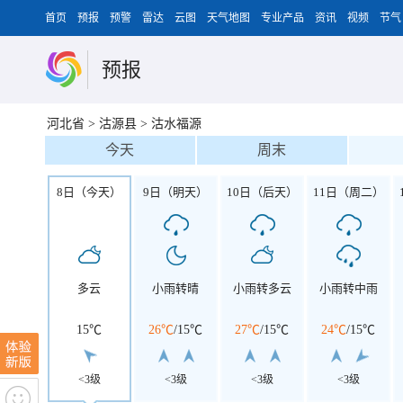
首页
预报
预警
雷达
云图
天气地图
专业产品
资讯
视频
节气
预报
河北省
>
沽源县
>
沽水福源
今天
周末
8日（今天）
9日（明天）
10日（后天）
11日（周二）
多云
小雨转晴
小雨转多云
小雨转中雨
15℃
26℃
/
15℃
27℃
/
15℃
24℃
/
15℃
<3级
<3级
<3级
<3级