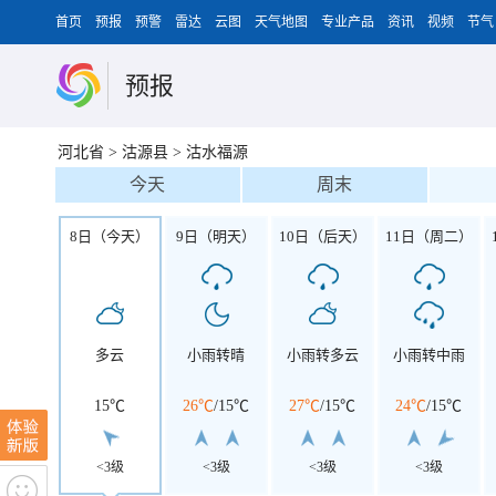
首页
预报
预警
雷达
云图
天气地图
专业产品
资讯
视频
节气
预报
河北省
>
沽源县
>
沽水福源
今天
周末
8日（今天）
9日（明天）
10日（后天）
11日（周二）
多云
小雨转晴
小雨转多云
小雨转中雨
15℃
26℃
/
15℃
27℃
/
15℃
24℃
/
15℃
<3级
<3级
<3级
<3级