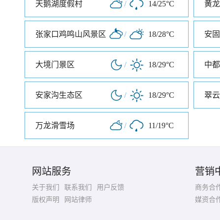
天鹅湖度假村
/
14/25°C
黄龙
张家口鸡鸣山风景区
/
18/28°C
安固
大境门景区
/
18/29°C
中都
安家沟生态区
/
18/29°C
翠云
万龙滑雪场
/
11/19°C
网站服务
营销
关于我们
联系我们
用户反馈
商务合
版权声明
网站律师
媒资合