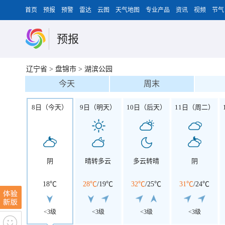
首页
预报
预警
雷达
云图
天气地图
专业产品
资讯
视频
节气
预报
辽宁省
>
盘锦市
>
湖滨公园
今天
周末
8日（今天）
9日（明天）
10日（后天）
11日（周二）
阴
晴转多云
多云转晴
阴
18℃
28℃
/
19℃
32℃
/
25℃
31℃
/
24℃
<3级
<3级
<3级
<3级