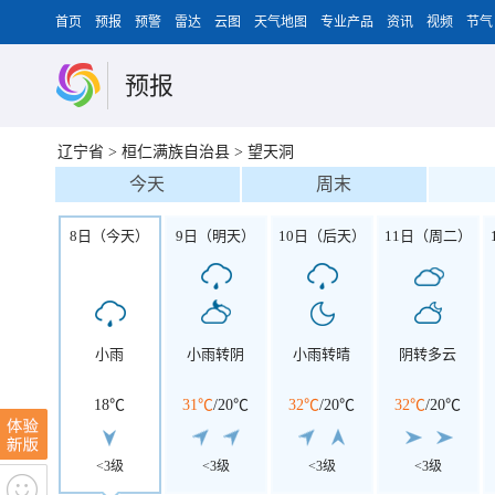
首页
预报
预警
雷达
云图
天气地图
专业产品
资讯
视频
节气
预报
辽宁省
>
桓仁满族自治县
>
望天洞
今天
周末
8日（今天）
9日（明天）
10日（后天）
11日（周二）
小雨
小雨转阴
小雨转晴
阴转多云
18℃
31℃
/
20℃
32℃
/
20℃
32℃
/
20℃
<3级
<3级
<3级
<3级